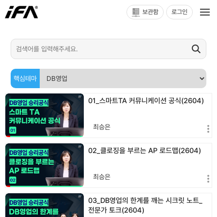
보관함
로그인
핵심테마
01_스마트TA 커뮤니케이션 공식(2604)
최승은
02_클로징을 부르는 AP 로드맵(2604)
최승은
03_DB영업의 한계를 깨는 시크릿 노트_
전문가 토크(2604)