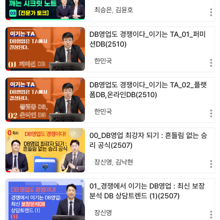
최승은
,
김윤호
DB영업도 경쟁이다_이기는 TA_01_퍼미
션DB(2510)
한민국
DB영업도 경쟁이다_이기는 TA_02_플랫
폼DB,온라인DB(2510)
한민국
00_DB영업 최강자 되기 : 흔들림 없는 승
리 공식(2507)
장신영
,
김낙현
01_경쟁에서 이기는 DB영업 : 최신 보장
분석 DB 상담트렌드 (1)(2507)
장신영