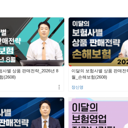
사별 상품 판매전략_2026년 8
이달의 보험사별 상품 판매전략_
(2608)
월_손해보험(2608)
장신영