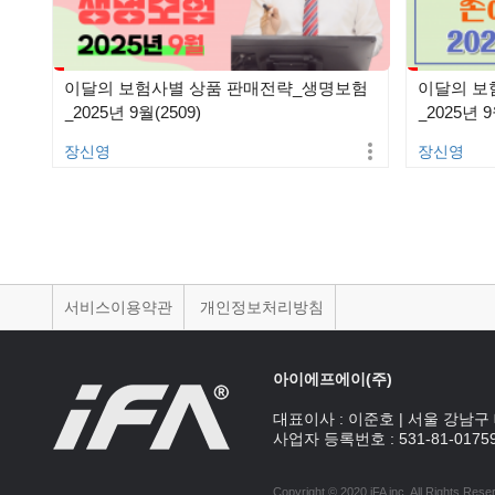
이달의 보험사별 상품 판매전략_생명보험
이달의 보
_2025년 9월(2509)
_2025년 9
장신영
장신영
서비스이용약관
개인정보처리방침
아이에프에이(주)
대표이사 :
이준호
|
서울 강남구 
사업자 등록번호 :
531-81-0175
Copyright © 2020 iFA inc
. All Rights Rese