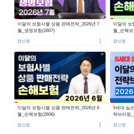
이달의 보험사별 상품 판매전략_2026년 7
이달의 보험
월_생명보험(2607)
월_손해보험
장신영
장신영
이달의 보험사별 상품 판매전략_2026년 6
5세대 실
월_손해보험(2606)
략브리핑_20
장신영
장신영