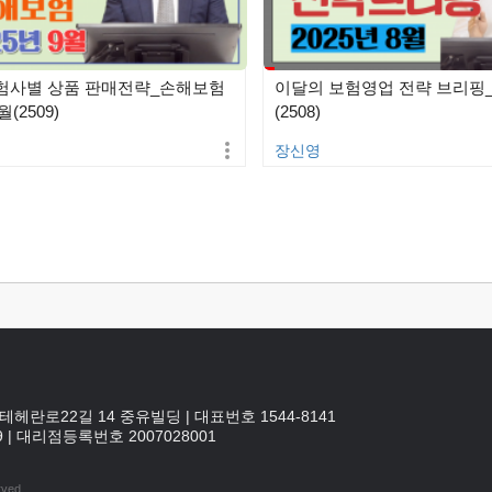
험사별 상품 판매전략_손해보험
이달의 보험영업 전략 브리핑_2
월(2509)
(2508)
장신영
테헤란로22길 14 중유빌딩
|
대표번호 1544-8141
9
|
대리점등록번호
2007028001
rved.