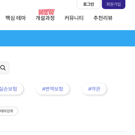
로그인
회원가입
핵심 테마
개설과정
커뮤니티
추천리뷰
#실손보험
#변액보험
#약관
 테마강좌