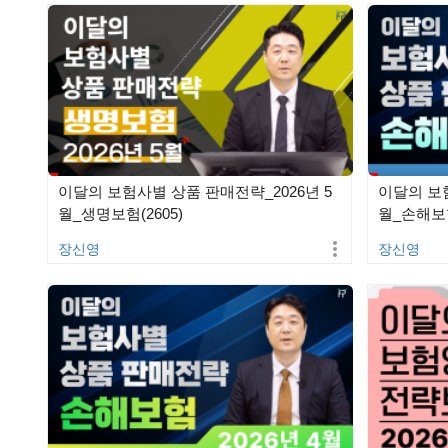
이달의 보험사별 상품 판매전략_2026년 5
이달의 보험
월_생명보험(2605)
월_손해보험
장신영
장신영