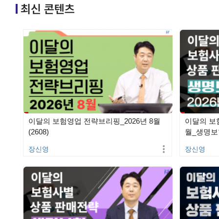
최신 콘텐츠
이달의 보험영업 전략브리핑_2026년 8월
이달의 보험
(2608)
월_생명보험
장신영
장신영