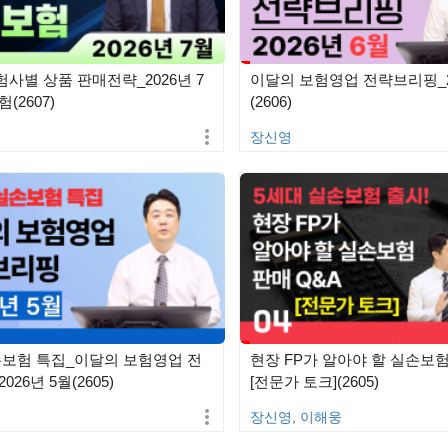
사별 상품 판매전략_2026년 7
이달의 보험영업 전략브리핑_2
(2607)
(2606)
장신영
손보험 특집_이달의 보험영업 전
현장 FP가 알아야 할 실손보험
26년 5월(2605)
[전문가 토크](2605)
장신영
,
이해웅