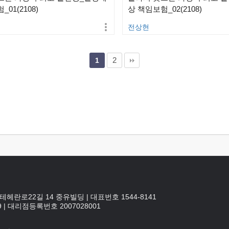
01(2108)
상 책임보험_02(2108)
전상현
2
1
테헤란로22길 14 중유빌딩
|
대표번호 1544-8141
9
|
대리점등록번호
2007028001