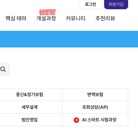
로그인
회원가입
핵심 테마
개설과정
커뮤니티
추천리뷰
종신&정기보험
변액보험
세무설계
초회상담(AP)
법인영업
AI 스마트 시험과정
N