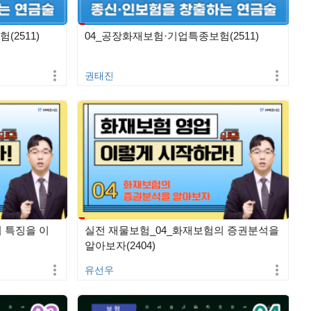
(2511)
04_공장화재보험·기업특종보험(2511)
권태진
 특징을 이
실전 재물보험_04_화재보험의 증권분석을
알아보자(2404)
유선우