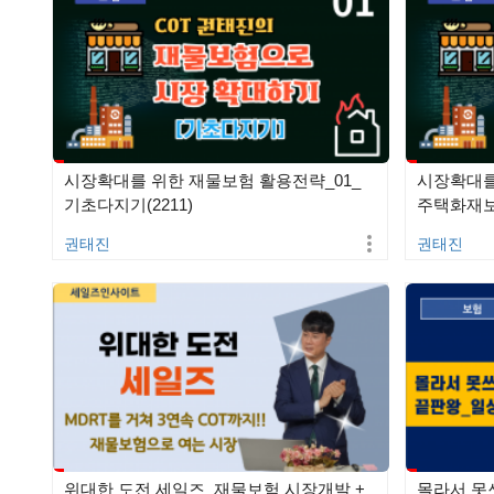
시장확대를 위한 재물보험 활용전략_01_
시장확대를
기초다지기(2211)
주택화재보험
권태진
권태진
위대한 도전 세일즈_재물보험 시장개발 +
몰라서 못