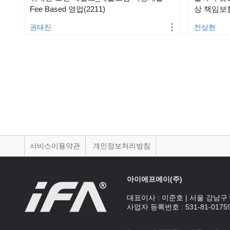
Fee Based 영업(2211)
상 책임보험_
권태진
전상현
맨끝
서비스이용약관
개인정보처리방침
아이에프에이(주)
대표이사 :
이준호
|
서울 강남구 
사업자 등록번호 :
531-81-0175