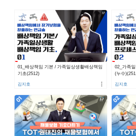
01_배상책임 기본 / 가족일상생활배상책임
02_가족
기초(2512)
(누수)(251
김지호
김지호