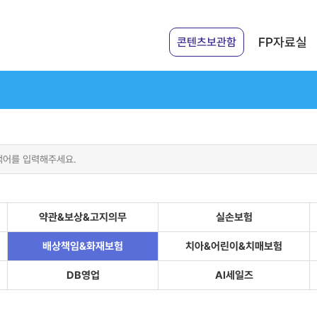
FP자료실
콘텐츠보관함
약관&보상&고지의무
실손보험
배상책임&화재보험
치아&어린이&치매보험
DB영업
AI세일즈