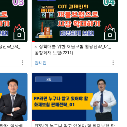
전략_03_
시장확대를 위한 재물보험 활용전략_04_
공장화재 보험(2211)
권태진
끝판왕_일상배
FP라면 누구나 알고 있어야 할 화재보험 판