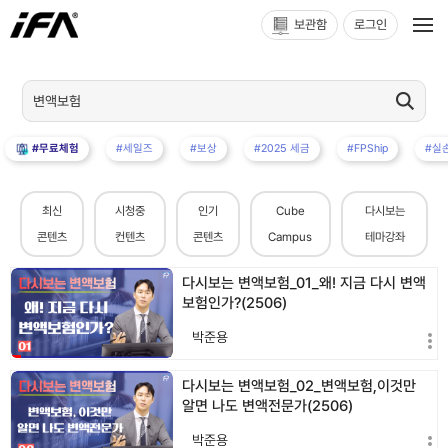
보관함
로그인
#무료체험
#세일즈
#보상
#2025 세금
#FPShip
#실
최신
시청중
인기
Cube
다시보는
콘텐츠
컨텐츠
콘텐츠
Campus
테마강좌
다시보는 변액보험_01_왜! 지금 다시 변액
보험인가?(2506)
박준용
다시보는 변액보험_02_변액보험,이것만
알면 나도 변액전문가(2506)
박준용