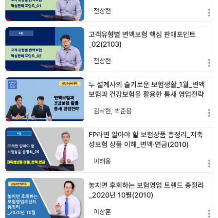
전상현
고객유형별 변액보험 핵심 판매포인트
_02(2103)
전상현
두 설계사의 슬기로운 보험생활_1월_변액
보험과 건강보험을 활용한 틈새 영업전략
(2101)
김낙현
,
박준용
FP라면 알아야 할 보험상품 총정리_저축
성보험 상품 이해_변액·연금(2010)
이해웅
놓치면 후회하는 보험영업 트렌드 총정리
_2020년 10월(2010)
이상훈