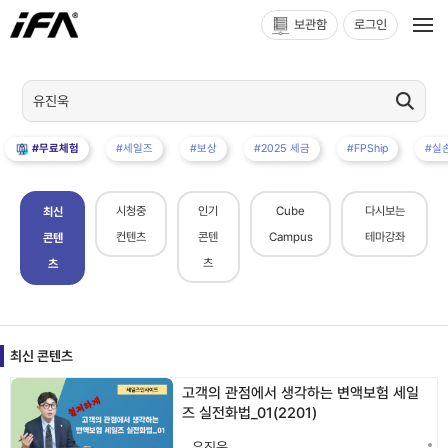
보관함
로그인
#무료체험
#세일즈
#보상
#2025 세금
#FPShip
#실
시청중
인기
Cube
다시보는
최신
컨텐츠
콘텐
Campus
테마강좌
콘텐
츠
츠
최신 콘텐츠
고객의 관점에서 생각하는 변액보험 세일
즈 실전화법_01(2201)
유진욱