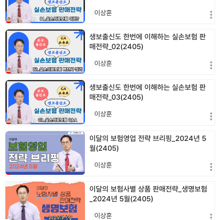
이상훈
생보출신도 한번에 이해하는 실손보험 판
매전략_02(2405)
이상훈
생보출신도 한번에 이해하는 실손보험 판
매전략_03(2405)
이상훈
이달의 보험영업 전략 브리핑_2024년 5
월(2405)
이상훈
이달의 보험사별 상품 판매전략_생명보험
_2024년 5월(2405)
이상훈