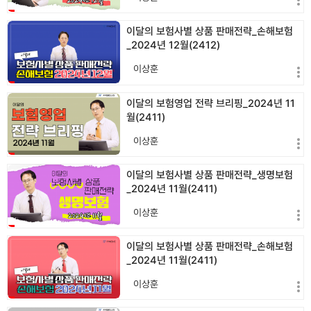
이달의 보험사별 상품 판매전략_손해보험
_2024년 12월(2412)
이상훈
이달의 보험영업 전략 브리핑_2024년 11
월(2411)
이상훈
이달의 보험사별 상품 판매전략_생명보험
_2024년 11월(2411)
이상훈
이달의 보험사별 상품 판매전략_손해보험
_2024년 11월(2411)
이상훈