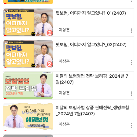
펫보험, 어디까지 알고있니?_01(2407)
이상훈
펫보험, 어디까지 알고있니?_02(2407)
이상훈
이달의 보험영업 전략 브리핑_2024년 7
월(2407)
이상훈
이달의 보험사별 상품 판매전략_생명보험
_2024년 7월(2407)
이상훈