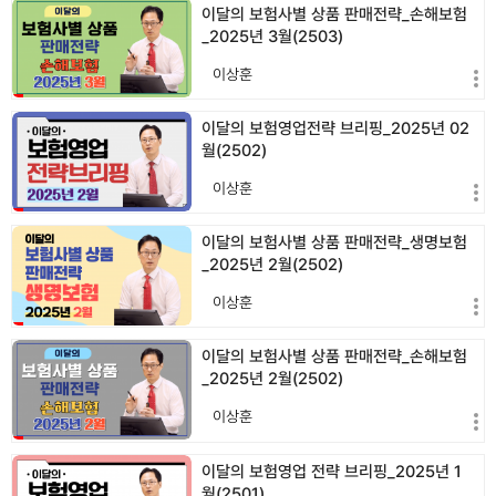
이달의 보험사별 상품 판매전략_손해보험
_2025년 3월(2503)
이상훈
이달의 보험영업전략 브리핑_2025년 02
월(2502)
이상훈
이달의 보험사별 상품 판매전략_생명보험
_2025년 2월(2502)
이상훈
이달의 보험사별 상품 판매전략_손해보험
_2025년 2월(2502)
이상훈
이달의 보험영업 전략 브리핑_2025년 1
월(2501)