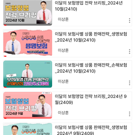
이달의 보험영업 전략 브리핑_2024년
10월(2410)
이상훈
이달의 보험사별 상품 판매전략_생명보험
_2024년 10월(2410)
이상훈
이달의 보험사별 상품 판매전략_손해보험
_2024년 10월(2410)
이상훈
이달의 보험영업 전략 브리핑_2024년 9
월(2409)
이상훈
이달의 보험사별 상품 판매전략_생명보험
_2024년 9월(2409)