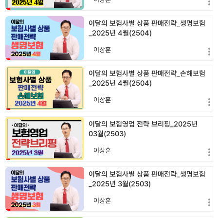
이달의 보험사별 상품 판매전략_생명보험
_2025년 4월(2504)
이상훈
이달의 보험사별 상품 판매전략_손해보험
_2025년 4월(2504)
이상훈
이달의 보험영업 전략 브리핑_2025년
03월(2503)
이상훈
이달의 보험사별 상품 판매전략_생명보험
_2025년 3월(2503)
이상훈