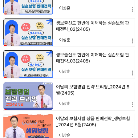
이상훈
생보출신도 한번에 이해하는 실손보험 판
매전략_02(2405)
이상훈
생보출신도 한번에 이해하는 실손보험 판
매전략_03(2405)
이상훈
이달의 보험영업 전략 브리핑_2024년 5
월(2405)
이상훈
이달의 보험사별 상품 판매전략_생명보험
_2024년 5월(2405)
이상훈