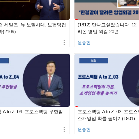
전 세일즈_뉴 노멀시대, 보험영업
(1812) 만나고싶었습니다_1
(2109)
려온 영업 외길 20년
원승현
A to Z_04_프로스펙팅 무한발
프로스펙팅 A to Z_03_프로
소개영업 확률 높이기(1801)
원승현