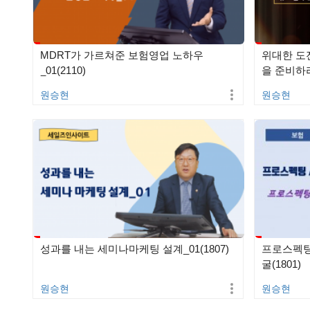
MDRT가 가르쳐준 보험영업 노하우
위대한 도
_01(2110)
을 준비하라
원승현
원승현
성과를 내는 세미나마케팅 설계_01(1807)
프로스펙팅 
굴(1801)
원승현
원승현