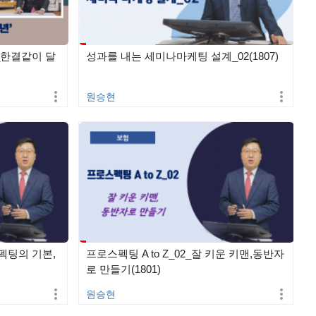
2_한결같이 달
성과를 내는 세미나마케팅 설계_02(1807)
원승현
스펙팅의 기본,
프로스펙팅 A to Z_02_잘 키운 키맨,동반자
로 만들기(1801)
원승현