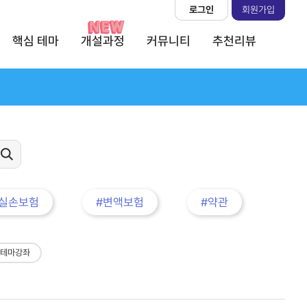
로그인
회원가입
핵심 테마
개설과정
커뮤니티
추천리뷰
#실손보험
#변액보험
#약관
 테마강좌