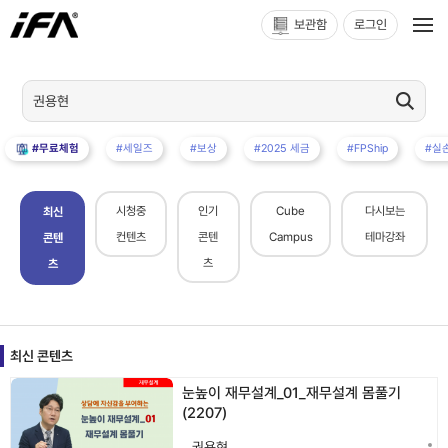
보관함
로그인
#무료체험
#세일즈
#보상
#2025 세금
#FPShip
#실
시청중
인기
Cube
다시보는
최신
컨텐츠
콘텐
Campus
테마강좌
콘텐
츠
츠
최신 콘텐츠
눈높이 재무설계_01_재무설계 몸풀기
(2207)
권용현