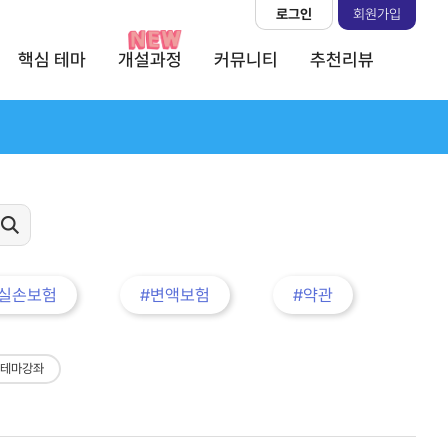
로그인
회원가입
핵심 테마
개설과정
커뮤니티
추천리뷰
#실손보험
#변액보험
#약관
 테마강좌