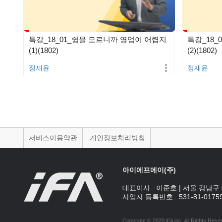
특강_18_01_쉽을 모르니까 영업이 어렵지
특강_18_
(1)(1802)
(2)(1802)
정재윤
정재윤
서비스이용약관
개인정보처리방침
아이에프에이(주)
대표이사 :
이준호
|
서울 강남구 
사업자 등록번호 :
531-81-0175
Copyright © 2020 iFA inc
. All Rights Rese