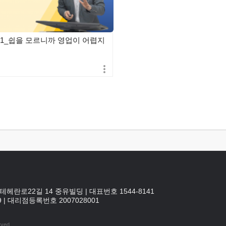
01_쉽을 모르니까 영업이 어렵지
테헤란로22길 14 중유빌딩
|
대표번호 1544-8141
9
|
대리점등록번호
2007028001
rved.