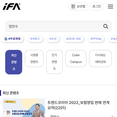
보관함
로그인
#무료체험
#세일즈
#보상
#2025 세금
#FPShip
#실
시청중
인기
Cube
다시보는
최신
컨텐츠
콘텐
Campus
테마강좌
콘텐
츠
츠
최신 콘텐츠
트렌드코리아 2022_보험영업 판매 연계
요약(2201)
정만수