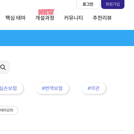
로그인
회원가입
핵심 테마
개설과정
커뮤니티
추천리뷰
#실손보험
#변액보험
#약관
 테마강좌