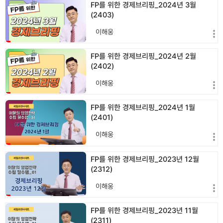
FP를 위한 경제브리핑_2024년 3월
(2403)
이해웅
FP를 위한 경제브리핑_2024년 2월
(2402)
이해웅
FP를 위한 경제브리핑_2024년 1월
(2401)
이해웅
FP를 위한 경제브리핑_2023년 12월
(2312)
이해웅
FP를 위한 경제브리핑_2023년 11월
(2311)