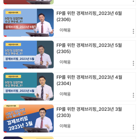
FP를 위한 경제브리핑_2023년 6월
(2306)
이해웅
FP를 위한 경제브리핑_2023년 5월
(2305)
이해웅
FP를 위한 경제브리핑_2023년 4월
(2304)
이해웅
FP를 위한 경제브리핑_2023년 3월
(2303)
이해웅