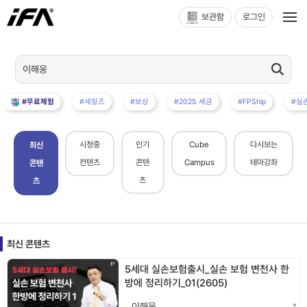
보관함
로그인
#무료체험
#세일즈
#보상
#2025 세금
#FPShip
#실
시청중
인기
Cube
다시보는
최신
컨텐츠
콘텐
Campus
테마강좌
콘텐
츠
츠
최신 콘텐츠
5세대 실손보험출시_실손 보험 변천사 한
방에 정리하기_01(2605)
이해웅