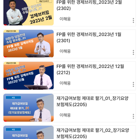
FP를 위한 경제브리핑_2023년 2월
(2302)
이해웅
FP를 위한 경제브리핑_2023년 1월
(2301)
이해웅
FP를 위한 경제브리핑_2022년 12월
(2212)
이해웅
재가급여보험 제대로 팔기_01_장기요양
보험제도(2205)
이해웅
재가급여보험 제대로 팔기_02_장기요양
보험제도(2205)