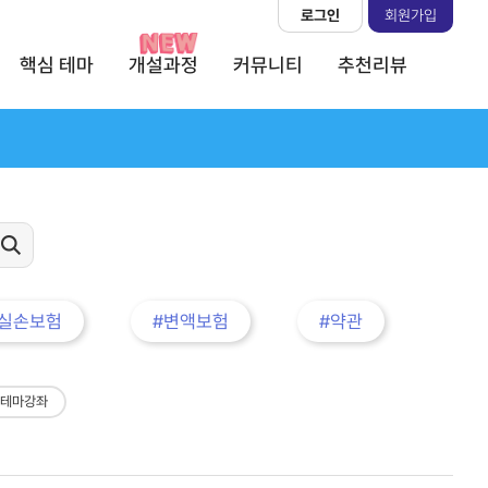
로그인
회원가입
핵심 테마
개설과정
커뮤니티
추천리뷰
#실손보험
#변액보험
#약관
 테마강좌