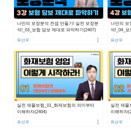
나만의 보장분석 컨셉 만들기! 실전 보장분
나만의 보
석!_03_보험 담보 제대로 파악하기(2407)
석!_04_
2(2407…
유선우
유선우
실전 재물보험_01_화재보험의 의미부터
실전 재물
이해하자(2404)
이해하자(2
유선우
유선우