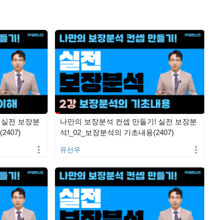
 실전 보장분
나만의 보장분석 컨셉 만들기! 실전 보장분
2407)
석!_02_보장분석의 기초내용(2407)
유선우