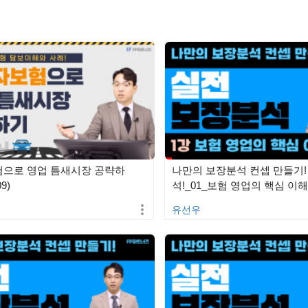
으로 영업 틈새시장 공략하
나만의 보장분석 컨셉 만들기!
9)
석!_01_보험 영업의 핵심 이해(
유선우