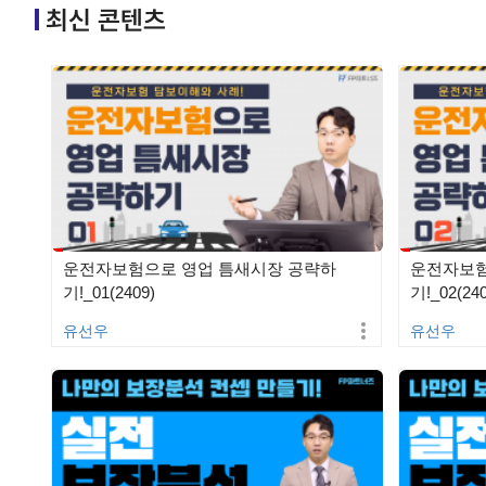
최신 콘텐츠
운전자보험으로 영업 틈새시장 공략하
운전자보험
기!_01(2409)
기!_02(240
유선우
유선우