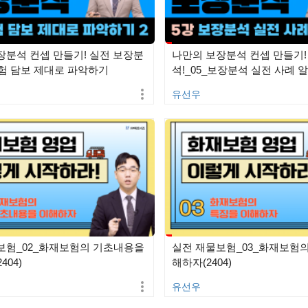
장분석 컨셉 만들기! 실전 보장분
나만의 보장분석 컨셉 만들기!
보험 담보 제대로 파악하기
석!_05_보장분석 실전 사례 
(2407)
유선우
보험_02_화재보험의 기초내용을
실전 재물보험_03_화재보험의
404)
해하자(2404)
유선우