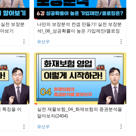
 실전 보장분
나만의 보장분석 컨셉 만들기! 실전 보장분
알아보기
석!_06_성공확률이 높은 가입제안/클로징
은?(2…
유선우
 특징을 이
실전 재물보험_04_화재보험의 증권분석을
알아보자(2404)
유선우