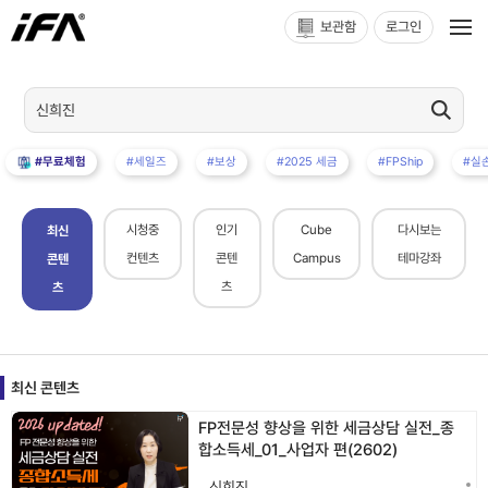
보관함
로그인
#무료체험
#세일즈
#보상
#2025 세금
#FPShip
#실
시청중
인기
Cube
다시보는
최신
컨텐츠
콘텐
Campus
테마강좌
콘텐
츠
츠
최신 콘텐츠
FP전문성 향상을 위한 세금상담 실전_종
합소득세_01_사업자 편(2602)
신희진