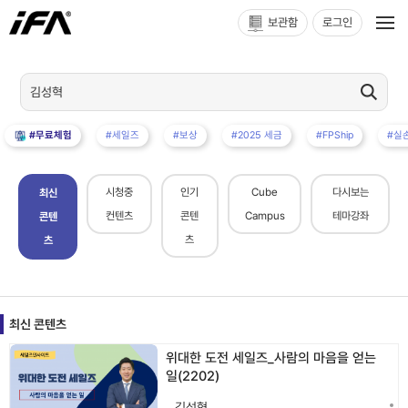
보관함
로그인
#무료체험
#세일즈
#보상
#2025 세금
#FPShip
#실
시청중
인기
Cube
다시보는
최신
컨텐츠
콘텐
Campus
테마강좌
콘텐
츠
츠
최신 콘텐츠
위대한 도전 세일즈_사람의 마음을 얻는
일(2202)
김성혁