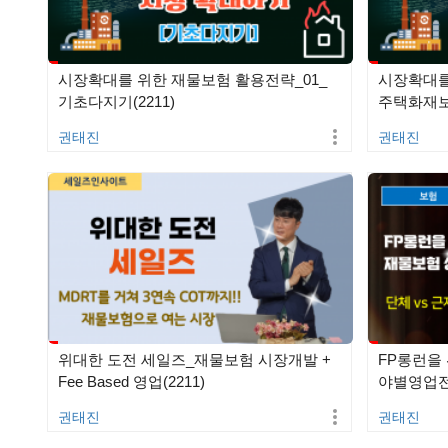
시장확대를 위한 재물보험 활용전략_01_
시장확대를
기초다지기(2211)
주택화재보험
권태진
권태진
위대한 도전 세일즈_재물보험 시장개발 +
FP롱런을
Fee Based 영업(2211)
야별영업전략
(181…
권태진
권태진