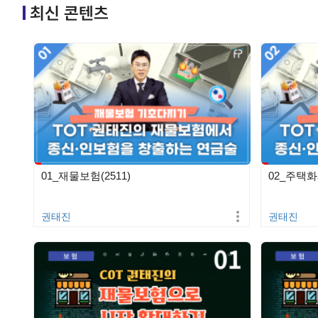
최신 콘텐츠
01_재물보험(2511)
02_주택화
권태진
권태진