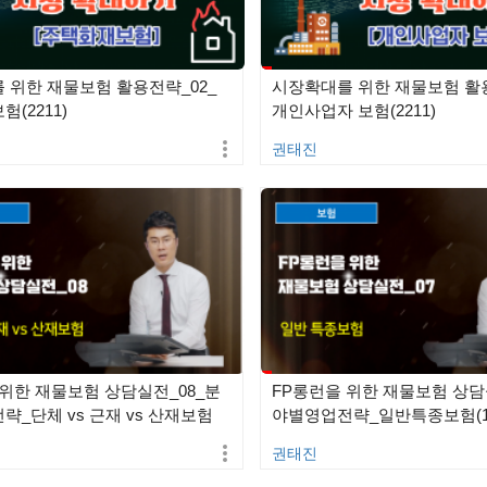
 위한 재물보험 활용전략_02_
시장확대를 위한 재물보험 활용
(2211)
개인사업자 보험(2211)
권태진
 위한 재물보험 상담실전_08_분
FP롱런을 위한 재물보험 상담
_단체 vs 근재 vs 산재보험
야별영업전략_일반특종보험(18
권태진