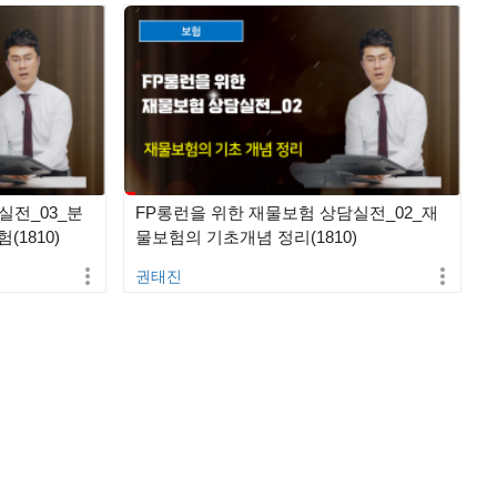
실전_03_분
FP롱런을 위한 재물보험 상담실전_02_재
1810)
물보험의 기초개념 정리(1810)
권태진