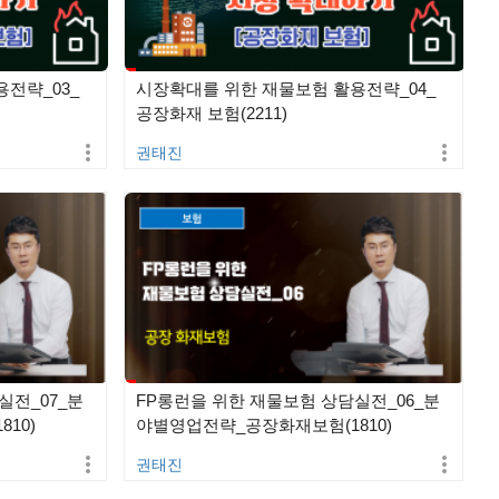
전략_03_
시장확대를 위한 재물보험 활용전략_04_
공장화재 보험(2211)
권태진
실전_07_분
FP롱런을 위한 재물보험 상담실전_06_분
10)
야별영업전략_공장화재보험(1810)
권태진