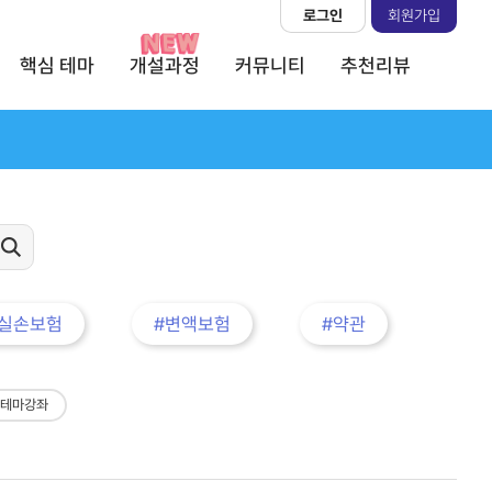
로그인
회원가입
핵심 테마
개설과정
커뮤니티
추천리뷰
#실손보험
#변액보험
#약관
 테마강좌