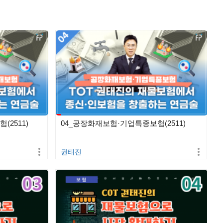
(2511)
04_공장화재보험·기업특종보험(2511)
권태진