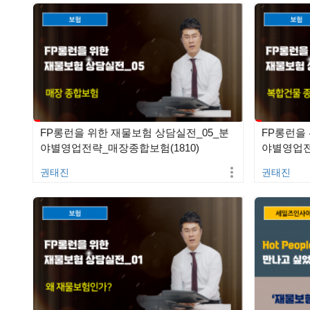
FP롱런을 위한 재물보험 상담실전_05_분
FP롱런을
야별영업전략_매장종합보험(1810)
야별영업전략
권태진
권태진