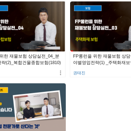
 위한 재물보험 상담실전_04_분
FP롱런을 위한 재물보험 상담
(2)_복합건물종합보험(1810)
야별영업전략(1) _주택화재보험(
권태진