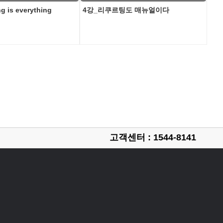
g is everything
4강_리쿠르팅도 매뉴얼이다
5강
전 
고객센터 : 1544-8141