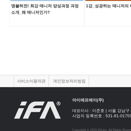
명불허전! 최강 매니저 양성과정 과정
1강_성공하는 매니저의
소개_왜 매니저인가?
서비스이용약관
개인정보처리방침
아이에프에이(주)
대표이사 :
이준호
|
서울 강남구 
사업자 등록번호 :
531-81-0175
Copyright © 2020 iFA inc
. All Rights Rese