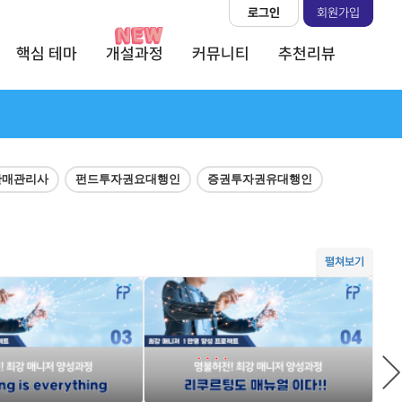
로그인
회원가입
핵심 테마
개설과정
커뮤니티
추천리뷰
판매관리사
펀드투자권요대행인
증권투자권유대행인
펼쳐보기