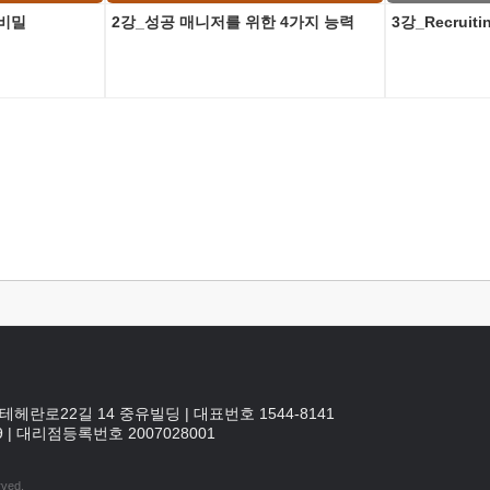
 비밀
2강_성공 매니저를 위한 4가지 능력
3강_Recruitin
테헤란로22길 14 중유빌딩
|
대표번호 1544-8141
9
|
대리점등록번호
2007028001
rved.