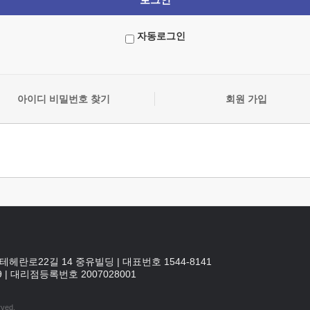
자동로그인
아이디 비밀번호 찾기
회원 가입
테헤란로22길 14 중유빌딩
|
대표번호 1544-8141
9
|
대리점등록번호
2007028001
rved.