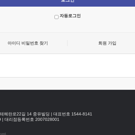
자동로그인
아이디 비밀번호 찾기
회원 가입
테헤란로22길 14 중유빌딩
|
대표번호 1544-8141
9
|
대리점등록번호
2007028001
rved.