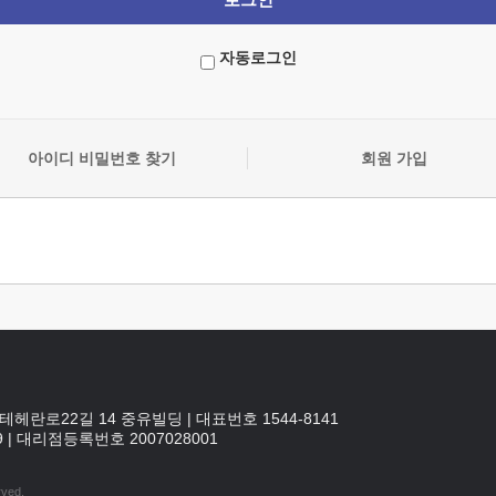
자동로그인
아이디 비밀번호 찾기
회원 가입
테헤란로22길 14 중유빌딩
|
대표번호 1544-8141
9
|
대리점등록번호
2007028001
rved.