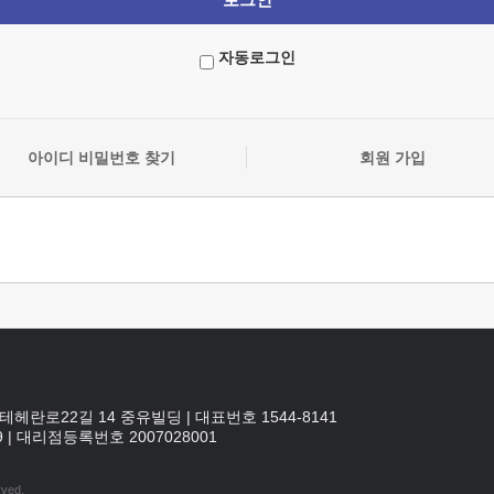
자동로그인
아이디 비밀번호 찾기
회원 가입
테헤란로22길 14 중유빌딩
|
대표번호 1544-8141
9
|
대리점등록번호
2007028001
rved.