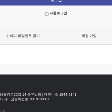
자동로그인
아이디 비밀번호 찾기
회원 가입
테헤란로22길 14 중유빌딩
|
대표번호 1544-8141
9
|
대리점등록번호
2007028001
rved.