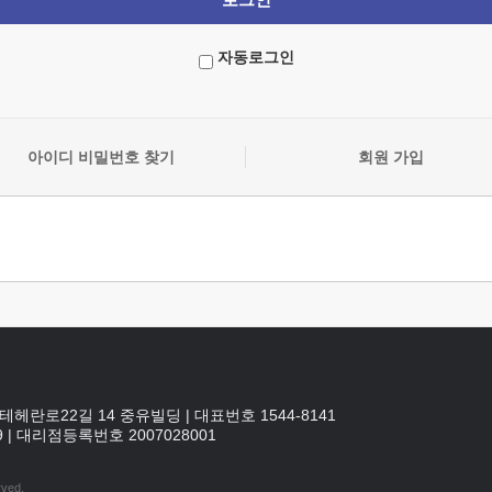
자동로그인
아이디 비밀번호 찾기
회원 가입
테헤란로22길 14 중유빌딩
|
대표번호 1544-8141
9
|
대리점등록번호
2007028001
rved.