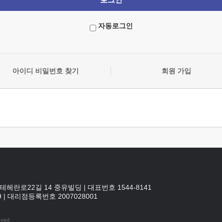
자동로그인
아이디 비밀번호 찾기
회원 가입
테헤란로22길 14 중유빌딩
|
대표번호 1544-8141
9
|
대리점등록번호
2007028001
rved.