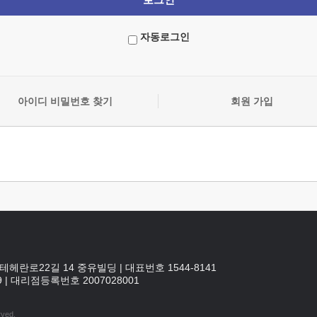
자동로그인
아이디 비밀번호 찾기
회원 가입
테헤란로22길 14 중유빌딩
|
대표번호 1544-8141
9
|
대리점등록번호
2007028001
rved.