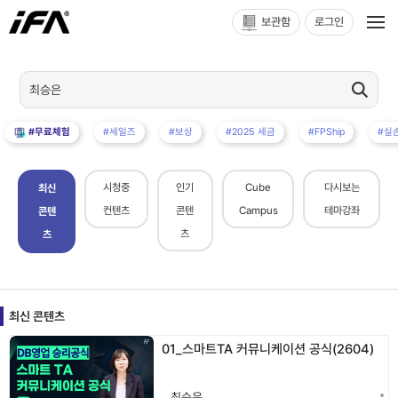
보관함
로그인
#무료체험
#세일즈
#보상
#2025 세금
#FPShip
#실
시청중
인기
Cube
다시보는
최신
컨텐츠
콘텐
Campus
테마강좌
콘텐
츠
츠
최신 콘텐츠
01_스마트TA 커뮤니케이션 공식(2604)
최승은