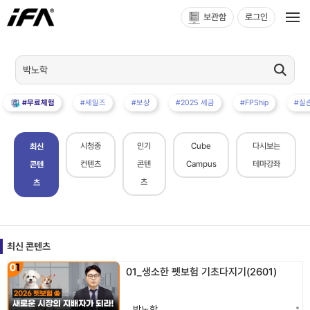
보관함
로그인
#무료체험
#세일즈
#보상
#2025 세금
#FPShip
#실
시청중
인기
Cube
다시보는
최신
컨텐츠
콘텐
Campus
테마강좌
콘텐
츠
츠
최신 콘텐츠
01_생소한 펫보험 기초다지기(2601)
박노학