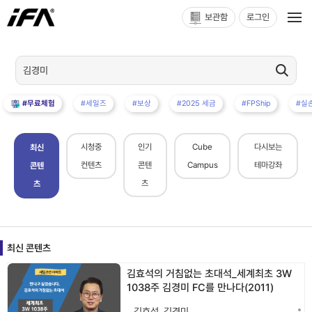
보관함
로그인
#무료체험
#세일즈
#보상
#2025 세금
#FPShip
#실
시청중
인기
Cube
다시보는
최신
컨텐츠
콘텐
Campus
테마강좌
콘텐
츠
츠
최신 콘텐츠
김효석의 거침없는 초대석_세계최초 3W
1038주 김경미 FC를 만나다(2011)
김효석
,
김경미