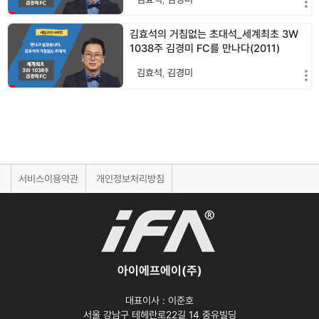
김효석의 거침없는 초대석_세계최초 3W
1038주 김경미 FC를 만나다(2011)
김효석
,
김경미
서비스이용약관
개인정보처리방침
아이에프에이(주)
대표이사 :
이준호
서울 강남구 테헤란로22길 14 중유빌딩