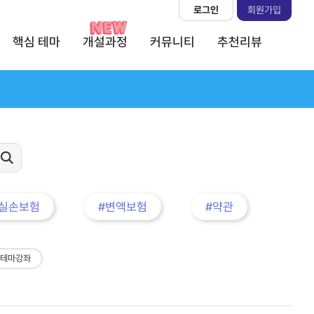
로그인
회원가입
핵심 테마
개설과정
커뮤니티
추천리뷰
#실손보험
#변액보험
#약관
 테마강좌