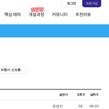
로그인
회원가입
핵심 테마
개설과정
커뮤니티
추천리뷰
보험사 신상품
글쓴이
조회
날짜
운영자
58
08-03