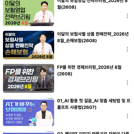
이달의 보험영업 전략브리핑_2026년 8
월(2608)
장신영
이달의 보험사별 상품 판매전략_2026년
8월_손해보험(2608)
장신영
FP를 위한 경제브리핑_2026년 8월
(2608)
김낙현
01_AI 활용 첫 걸음_AI 맞춤 세팅법 및 프
롬프트 사용법(2607)
조대수
02_챗GPT 이미지 만들기로 차원이 다른