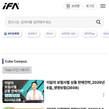
보관함
로그인
#무료체험
#세일즈
#보상
#2025 세금
#FPShip
#실
Cube Campus
Total 17건
1 페이지
이달의 보험사별 상품 판매전략_2026년
8월_생명보험(2608)
장신영