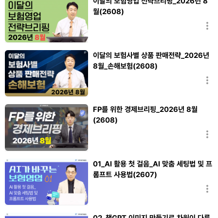
이달의 보험영업 전략브리핑_2026년 8
월(2608)
장신영
이달의 보험사별 상품 판매전략_2026년
8월_손해보험(2608)
장신영
FP를 위한 경제브리핑_2026년 8월
(2608)
김낙현
01_AI 활용 첫 걸음_AI 맞춤 세팅법 및 프
롬프트 사용법(2607)
조대수
02_챗GPT 이미지 만들기로 차원이 다른