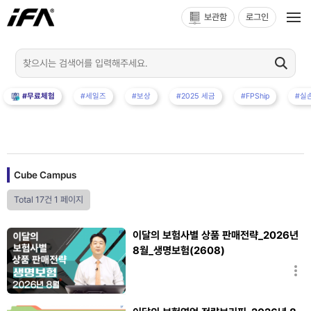
보관함
로그인
#무료체험
#세일즈
#보상
#2025 세금
#FPShip
#실
Cube Campus
Total 17건
1 페이지
이달의 보험사별 상품 판매전략_2026년
8월_생명보험(2608)
장신영