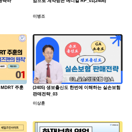
공략하
암으로 계약받는 메디컬 RP_01(2408)
이병조
 MDRT 주훈
(2405) 생보출신도 한번에 이해하는 실손보험
판매전략_03
이상훈