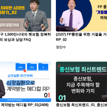
려인구 1,500만시대의 펫보험 정복하
(2107) FP롱런을 위한 거절을 
의 보상과 상담 FAQ
RP_02
정만수
약받는 메디컬 RP_01(2408)
종신보험 최신트렌드_01_종신보