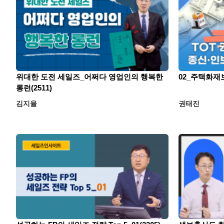
위대한 도전 세일즈_어쩌다 영업인의 행복한
02_주택화재보
롱런(2511)
김지율
권태진