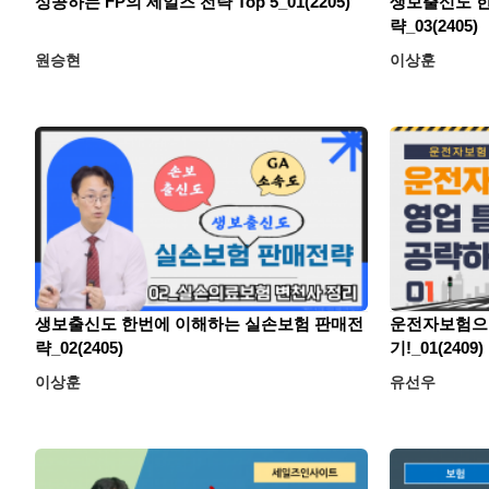
성공하는 FP의 세일즈 전략 Top 5_01(2205)
생보출신도 
략_03(2405)
원승현
이상훈
생보출신도 한번에 이해하는 실손보험 판매전
운전자보험으
략_02(2405)
기!_01(2409)
이상훈
유선우