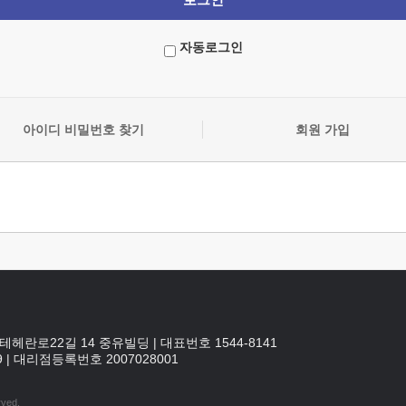
자동로그인
아이디 비밀번호 찾기
회원 가입
테헤란로22길 14 중유빌딩
|
대표번호 1544-8141
9
|
대리점등록번호
2007028001
rved.