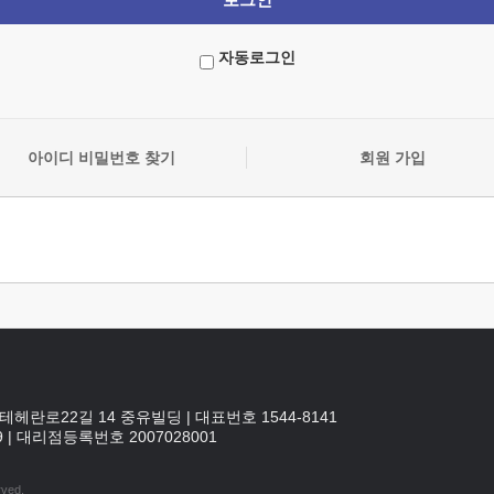
자동로그인
아이디 비밀번호 찾기
회원 가입
테헤란로22길 14 중유빌딩
|
대표번호 1544-8141
9
|
대리점등록번호
2007028001
rved.