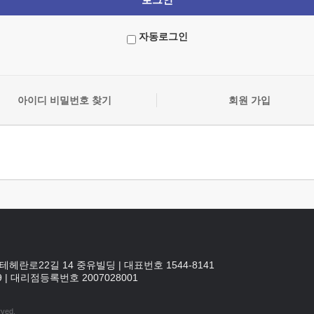
자동로그인
아이디 비밀번호 찾기
회원 가입
테헤란로22길 14 중유빌딩
|
대표번호 1544-8141
9
|
대리점등록번호
2007028001
rved.