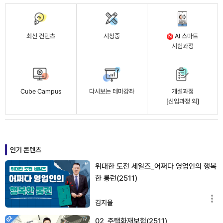
최신 컨텐츠
시청중
AI 스마트
N
시험과정
Cube Campus
다시보는 테마강좌
개설과정
[신입과정 외]
인기 콘텐츠
위대한 도전 세일즈_어쩌다 영업인의 행복
한 롱런(2511)
김지율
02_주택화재보험(2511)