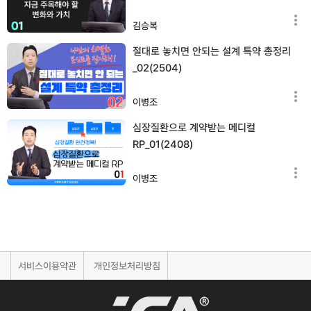
김승복
절대로 놓치면 안되는 설계 특약 총정리
_02(2504)
이병조
심장질환으로 계약받는 메디컬
RP_01(2408)
이병조
서비스이용약관
개인정보처리방침