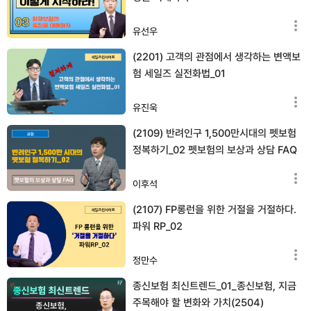
유선우
(2201) 고객의 관점에서 생각하는 변액보
험 세일즈 실전화법_01
유진욱
(2109) 반려인구 1,500만시대의 펫보험
정복하기_02 펫보험의 보상과 상담 FAQ
이후석
(2107) FP롱런을 위한 거절을 거절하다.
파워 RP_02
정만수
종신보험 최신트렌드_01_종신보험, 지금
주목해야 할 변화와 가치(2504)