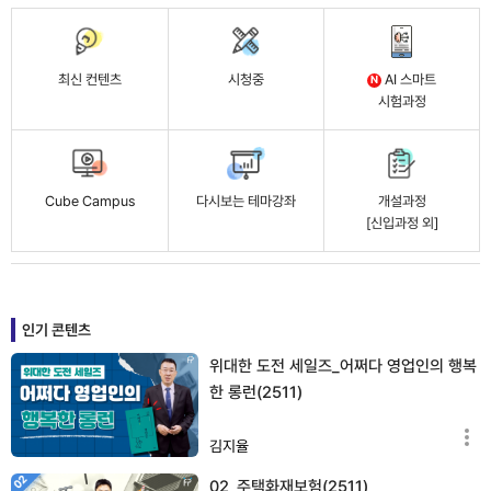
최신 컨텐츠
시청중
AI 스마트
N
시험과정
Cube Campus
다시보는 테마강좌
개설과정
[신입과정 외]
인기 콘텐츠
위대한 도전 세일즈_어쩌다 영업인의 행복
한 롱런(2511)
김지율
02_주택화재보험(2511)