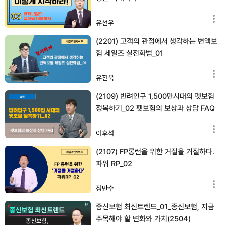
유선우
(2201) 고객의 관점에서 생각하는 변액보
험 세일즈 실전화법_01
유진욱
(2109) 반려인구 1,500만시대의 펫보험
정복하기_02 펫보험의 보상과 상담 FAQ
이후석
(2107) FP롱런을 위한 거절을 거절하다.
파워 RP_02
정만수
종신보험 최신트렌드_01_종신보험, 지금
주목해야 할 변화와 가치(2504)