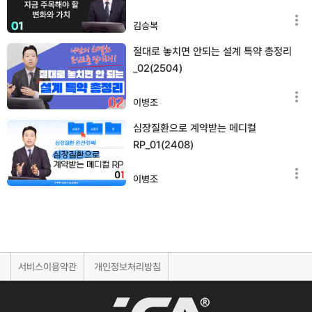
김승복
절대로 놓치면 안되는 설계 특약 총정리
_02(2504)
이병조
심장질환으로 계약받는 메디컬
RP_01(2408)
이병조
서비스이용약관
개인정보처리방침