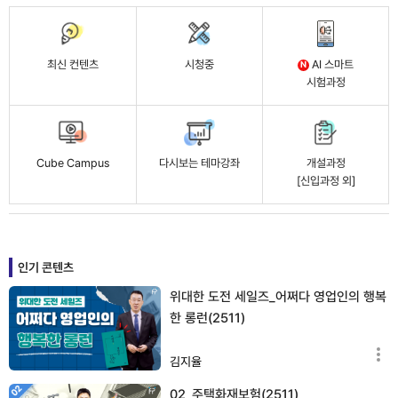
최신 컨텐츠
시청중
AI 스마트
N
시험과정
Cube Campus
다시보는 테마강좌
개설과정
[신입과정 외]
인기 콘텐츠
위대한 도전 세일즈_어쩌다 영업인의 행복
한 롱런(2511)
김지율
02_주택화재보험(2511)