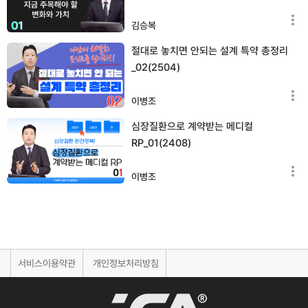
김승복
절대로 놓치면 안되는 설계 특약 총정리
_02(2504)
이병조
심장질환으로 계약받는 메디컬
RP_01(2408)
이병조
서비스이용약관
개인정보처리방침