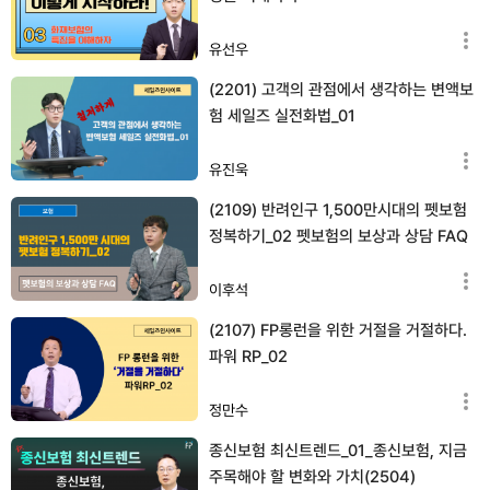
유선우
(2201) 고객의 관점에서 생각하는 변액보
험 세일즈 실전화법_01
유진욱
(2109) 반려인구 1,500만시대의 펫보험
정복하기_02 펫보험의 보상과 상담 FAQ
이후석
(2107) FP롱런을 위한 거절을 거절하다.
파워 RP_02
정만수
종신보험 최신트렌드_01_종신보험, 지금
주목해야 할 변화와 가치(2504)