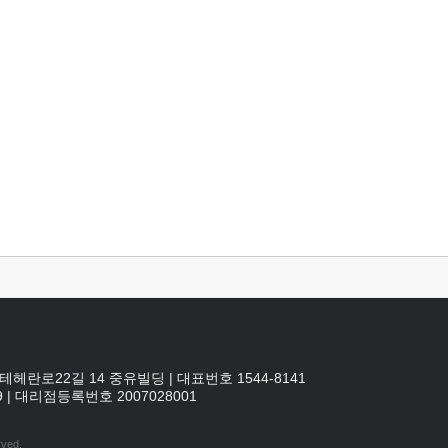
테헤란로22길 14 중유빌딩
|
대표번호 1544-8141
9
|
대리점등록번호
2007028001
rved.