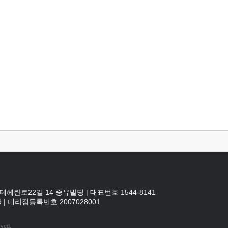
테헤란로22길 14 중유빌딩
|
대표번호 1544-8141
9
|
대리점등록번호
2007028001
rved.