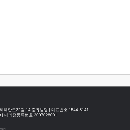
테헤란로22길 14 중유빌딩
|
대표번호 1544-8141
9
|
대리점등록번호
2007028001
rved.