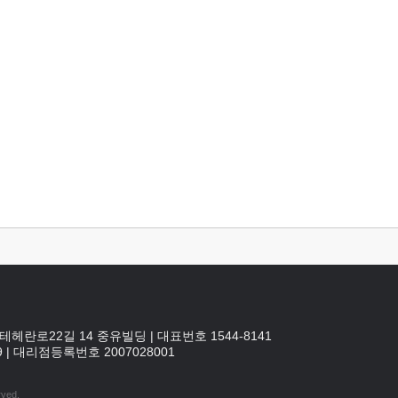
테헤란로22길 14 중유빌딩
|
대표번호 1544-8141
9
|
대리점등록번호
2007028001
rved.