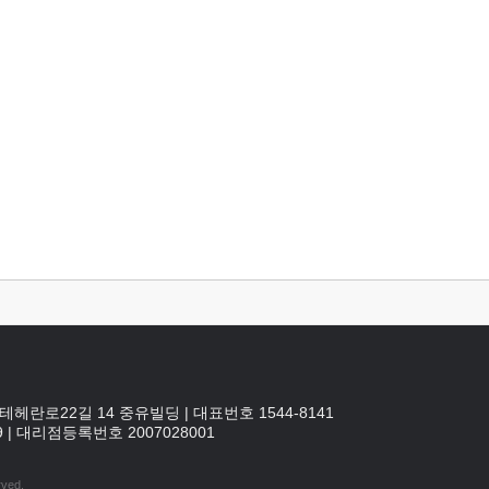
테헤란로22길 14 중유빌딩
|
대표번호 1544-8141
9
|
대리점등록번호
2007028001
rved.